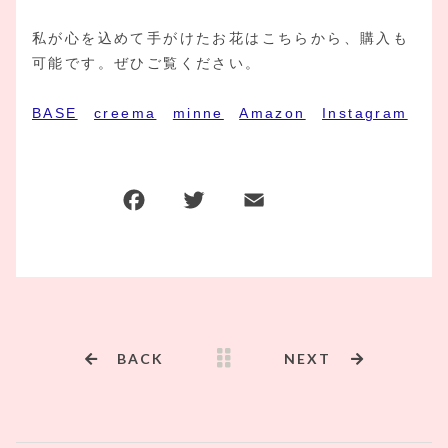
私が心を込めて手がけたお花はこちらから、購入も
可能です。ぜひご覧ください。
BASE
creema
minne
Amazon
Instagram
F
T
E
共
a
w
m
有
c
it
ai
e
te
l
b
r
o
BACK
NEXT
o
k