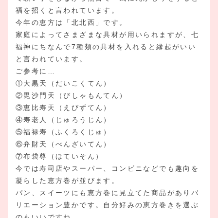
福を招くと言われています。
今年の恵方は「北北西」です。
家庭によってさまざまな具材が用いられますが、七
福神にちなんで7種類の具材を入れると縁起がいい
と言われています。
ご参考に…
①大黒天（だいこくてん）
②毘沙門天（びしゃもんてん）
③恵比寿天（えびずてん）
④寿老人（じゅろうじん）
⑤福禄寿（ふくろくじゅ）
⑥弁財天（べんざいてん）
⑦布袋尊（ほていそん）
今では寿司店やスーパー、コンビニなどでも趣向を
凝らした恵方巻が並びます。
パン、スイーツにも恵方巻に見立てた商品がありバ
リエーション豊かです。自分好みの恵方巻きを選ぶ
のもいいですね