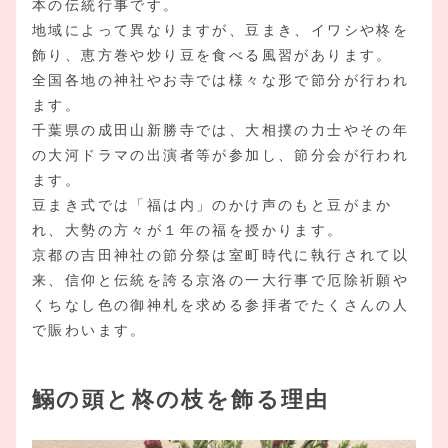
本の伝統行事です。
地域によって異なりますが、豆まき、イワシや柊を
飾り、恵方巻や炒り豆を食べる風習があります。
全国各地の神社やお寺では様々な形で節分が行われ
ます。
千葉県の成田山新勝寺では、大相撲の力士やその年
の大河ドラマの出演者等が参加し、節分会が行われ
ます。
豆まき式では「福は内」のかけ声のもと豆がまか
れ、大勢の方々が１年の福を授かります。
京都の吉田神社の節分祭は室町時代に執行されて以
来、信仰と伝統を誇る京洛の一大行事で厄除祈願や
くちなし色の御神札を求める参拝者でたくさんの人
で賑わいます。
鰯の頭と柊の枝を飾る理由